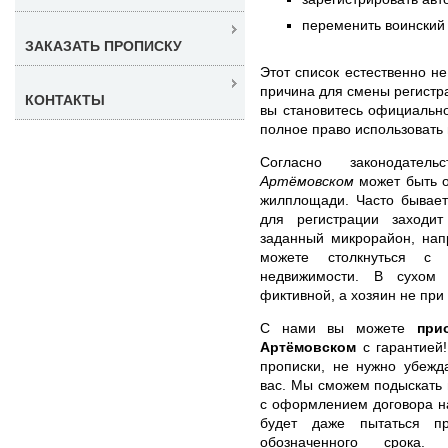
переменить воинский 
ЗАКАЗАТЬ ПРОПИСКУ
Этот список естественно н
причина для смены регистра
КОНТАКТЫ
вы становитесь официальн
полное право использовать
Согласно законодател
Артёмовском
может быть о
жилплощади. Часто бывает
для регистрации заходи
заданный микрорайон, нап
можете столкнуться с 
недвижимости. В сухом 
фиктивной, а хозяин не при
С нами вы можете
при
Артёмовском
с гарантией!
прописки, не нужно убежд
вас. Мы сможем подыскать
с оформлением договора на
будет даже пытаться пр
обозначенного срок